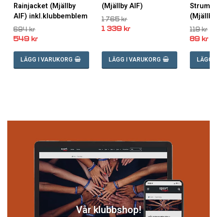
Rainjacket (Mjällby
(Mjällby AIF)
Strumpa
AIF) inkl.klubbemblem
(Mjällby
1 765 kr
1 339 kr
694 kr
119 kr
549 kr
89 kr
LÄGG I VARUKORG
LÄGG I VARUKORG
LÄGG 
Vår klubbshop!